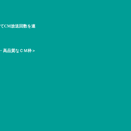
てCM放送回数を連
格・高品質なＣＭ枠＞