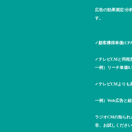
広告の効果測定/分
す。
✓顧客獲得単価(CP
✓テレビCMと同程
一例）リーチ単価0.
✓テレビCMよりも
一例）Web広告と
ラジオCMの知られ
非、お試しください