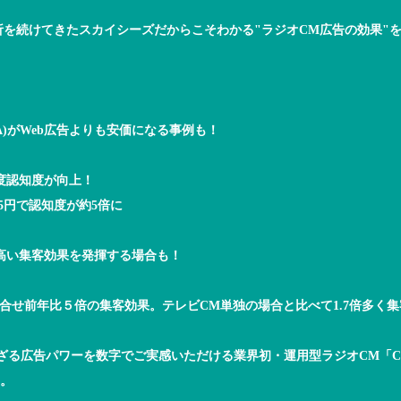
析を続けてきたスカイシーズだからこそわかる"ラジオCM広告の効果"
A)がWeb広告よりも安価になる事例も！
度認知度が向上！
5円で認知度が約5倍に
高い集客効果を発揮する場合も！
組合せ前年比５倍の集客効果。テレビCM単独の場合と比べて1.7倍多く集
ざる広告パワーを数字でご実感いただける業界初・運用型ラジオCM「
。