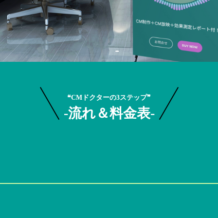
❝CMドクターの3ステップ❞
-流れ＆料金表-