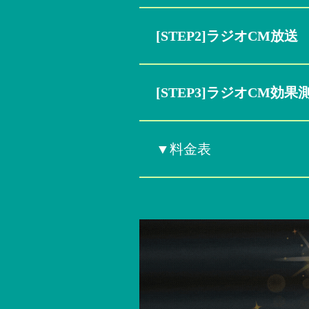
[STEP2]ラジオCM放送
[STEP3]ラジオCM効
▼料金表